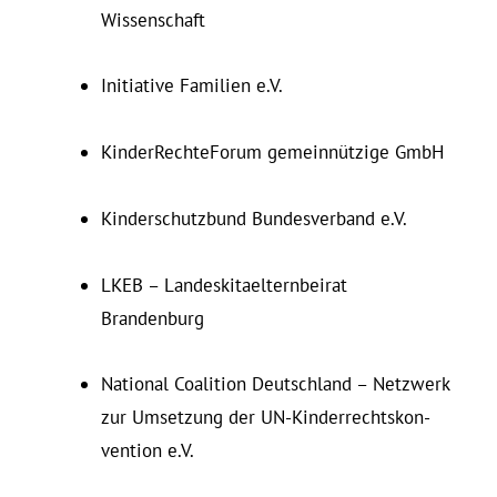
Wissenschaft
In­itiative Fa­milien e.V.
Kin­der­Rech­te­Forum gemeinnützige GmbH
Kin­der­schutzbund Bun­des­verband e.V.
LKEB – Lan­des­kit­ael­tern­beirat
Brandenburg
Na­tional Co­alition Deutschland – Netzwerk
zur Um­setzung der UN-Kin­der­rechts­kon­
vention e.V.