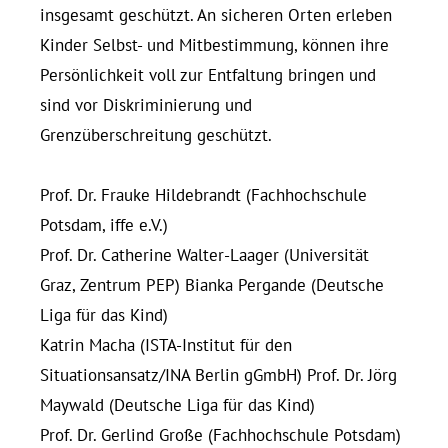
ins­gesamt geschützt. An si­cheren Orten er­leben
Kinder Selbst- und Mit­be­stimmung, können ihre
Persönlichkeit voll zur Ent­faltung bringen und
sind vor Dis­kri­mi­nierung und
Grenzüberschreitung geschützt.
Prof. Dr. Frauke Hil­de­brandt (Fach­hoch­schule
Potsdam, iffe e.V.)
Prof. Dr. Ca­therine Walter-Laager (Universität
Graz, Zentrum PEP) Bianka Per­gande (Deutsche
Liga für das Kind)
Katrin Macha (ISTA-In­stitut für den
Situationsansatz/​INA Berlin gGmbH) Prof. Dr. Jörg
Maywald (Deutsche Liga für das Kind)
Prof. Dr. Gerlind Große (Fach­hoch­schule Potsdam)