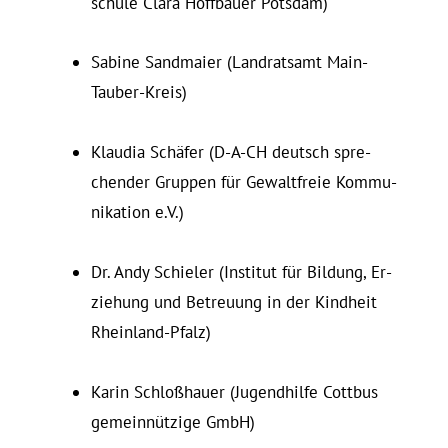
schule Clara Hoff­bauer Potsdam)
Sabine Sand­maier (Land­ratsamt Main-
Tauber-Kreis)
Klaudia Schäfer (D‑A-CH deutsch spre­
chender Gruppen für Ge­walt­freie Kom­mu­
ni­kation e.V.)
Dr. Andy Schieler (In­stitut für Bildung, Er­
ziehung und Be­treuung in der Kindheit
Rheinland-Pfalz)
Karin Schloß­hauer (Ju­gend­hilfe Cottbus
gemeinnützige GmbH)