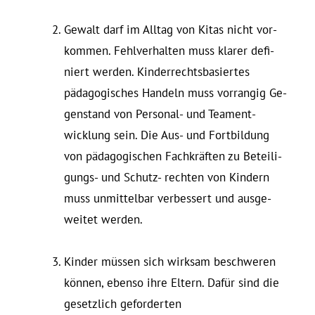
Gewalt darf im Alltag von Kitas nicht vor­
kommen. Fehl­ver­halten muss klarer de­fi­
niert werden. Kin­der­rechts­ba­siertes
pädagogisches Handeln muss vor­rangig Ge­
gen­stand von Per­sonal- und Team­ent­
wicklung sein. Die Aus- und Fort­bildung
von pädagogischen Fachkräften zu Be­tei­li­
gungs- und Schutz- rechten von Kindern
muss un­mit­telbar ver­bessert und aus­ge­
weitet werden.
Kinder müssen sich wirksam be­schweren
können, ebenso ihre Eltern. Dafür sind die
ge­setzlich ge­for­derten