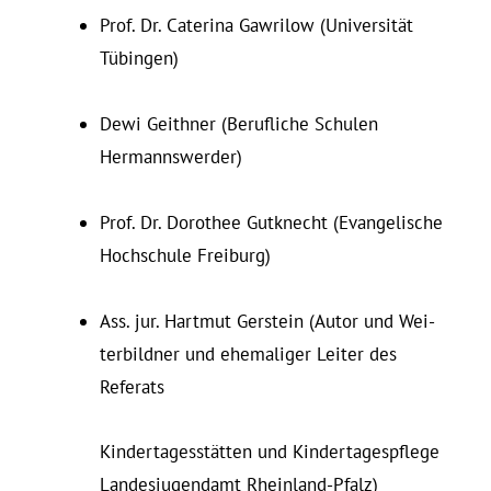
Prof. Dr. Ca­terina Gawrilow (Universität
Tübingen)
Dewi Geithner (Be­ruf­liche Schulen
Hermannswerder)
Prof. Dr. Do­rothee Gut­knecht (Evan­ge­lische
Hoch­schule Freiburg)
Ass. jur. Hartmut Ger­stein (Autor und Wei­
ter­bildner und ehe­ma­liger Leiter des
Referats
Kindertagesstätten und Kin­der­ta­ges­pflege
Lan­des­ju­gendamt Rheinland-Pfalz)