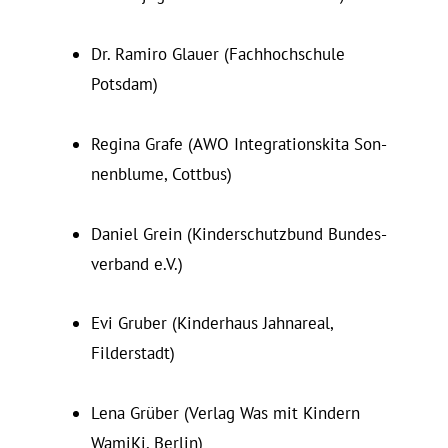
Dr. Ramiro Glauer (Fach­hoch­schule
Potsdam)
Regina Grafe (AWO In­te­gra­ti­onskita Son­
nen­blume, Cottbus)
Daniel Grein (Kin­der­schutzbund Bun­des­
verband e.V.)
Evi Gruber (Kin­derhaus Jahn­areal,
Filderstadt)
Lena Grüber (Verlag Was mit Kindern
WamiKi, Berlin)