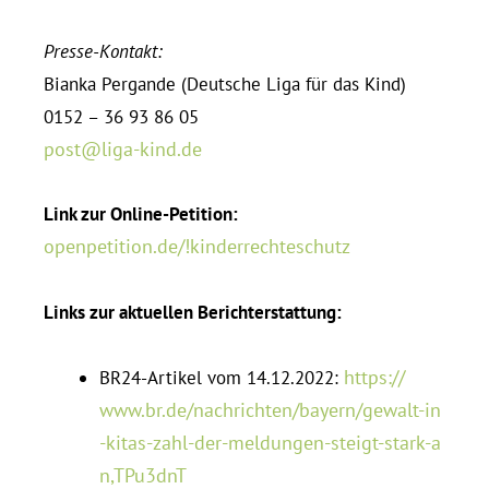
Presse-Kontakt:
Bianka Per­gande (Deutsche Liga für das Kind)
0152 – 36 93 86 05
post@​liga-​kind.​de
Link zur Online-Pe­tition:
open​pe​tition​.de/​!​k​i​n​d​e​r​r​e​c​h​t​e​s​c​h​utz
Links zur ak­tu­ellen Berichterstattung:
https://​
BR24-Ar­tikel vom 14.12.2022:
www​.br​.de/​n​a​c​h​r​i​c​h​t​e​n​/​b​a​y​e​r​n​/​g​e​w​a​l​t​-​i​n​
-​k​i​t​a​s​-​z​a​h​l​-​d​e​r​-​m​e​l​d​u​n​g​e​n​-​s​t​e​i​g​t​-​s​t​a​r​k​-​a​
n​,​T​P​u​3​dnT