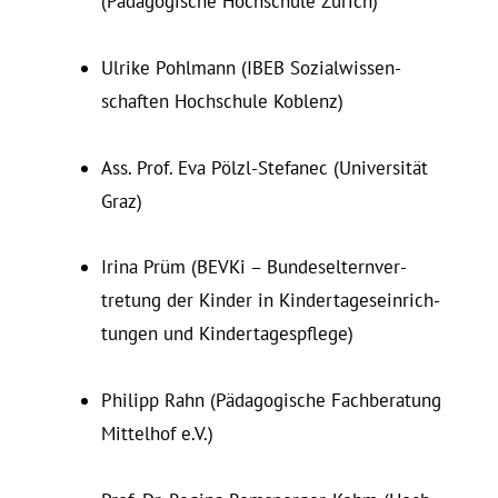
(Pädagogische Hoch­schule Zürich)
Ulrike Pohlmann (IBEB So­zi­al­wis­sen­
schaften Hoch­schule Koblenz)
Ass. Prof. Eva Pölzl-Stefanec (Universität
Graz)
Irina Prüm (BEVKi – Bun­des­el­tern­ver­
tretung der Kinder in Kin­der­ta­ges­ein­rich­
tungen und Kindertagespflege)
Philipp Rahn (Pädagogische Fach­be­ratung
Mit­telhof e.V.)