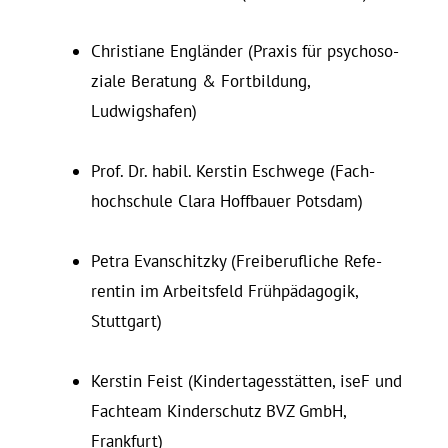
Chris­tiane Engländer (Praxis für psy­cho­so­
ziale Be­ratung & Fort­bildung,
Ludwigshafen)
Prof. Dr. habil. Kerstin Eschwege (Fach­
hoch­schule Clara Hoff­bauer Potsdam)
Petra Ev­an­s­chitzky (Frei­be­ruf­liche Re­fe­
rentin im Ar­beitsfeld Frühpädagogik,
Stuttgart)
Kerstin Feist (Kindertagesstätten, iseF und
Fachteam Kin­der­schutz BVZ GmbH,
Frankfurt)