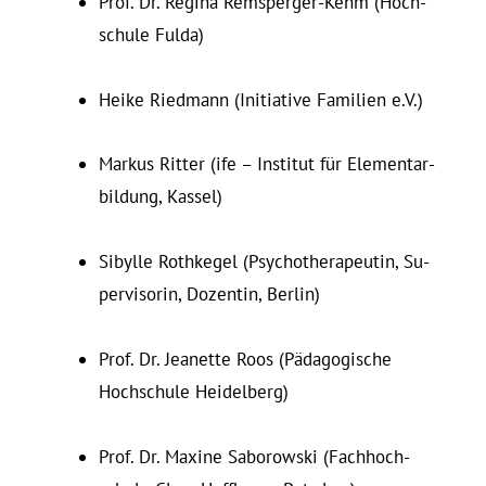
Prof. Dr. Regina Rem­s­perger-Kehm (Hoch­
schule Fulda)
Heike Riedmann (In­itiative Fa­milien e.V.)
Markus Ritter (ife – In­stitut für Ele­men­tar­
bildung, Kassel)
Si­bylle Roth­kegel (Psy­cho­the­ra­peutin, Su­
per­vi­sorin, Do­zentin, Berlin)
Prof. Dr. Jea­nette Roos (Pädagogische
Hoch­schule Heidelberg)
Prof. Dr. Maxine Sab­o­rowski (Fach­hoch­