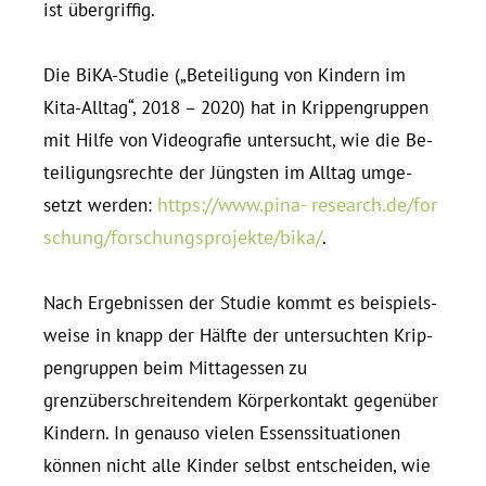
ist übergriffig.
Die BiKA-Studie („Be­tei­ligung von Kindern im
Kita-Alltag“, 2018 – 2020) hat in Krip­pen­gruppen
mit Hilfe von Vi­deo­grafie un­ter­sucht, wie die Be­
tei­li­gungs­rechte der Jüngsten im Alltag um­ge­
https://www.pina- re​search​.de/​f​o​r​
setzt werden:
s​c​h​u​n​g​/​f​o​r​s​c​h​u​n​g​s​p​r​o​j​e​k​t​e​/​b​i​ka/
.
Nach Er­geb­nissen der Studie kommt es bei­spiels­
weise in knapp der Hälfte der un­ter­suchten Krip­
pen­gruppen beim Mit­tag­essen zu
grenzüberschreitendem Körperkontakt gegenüber
Kindern. In ge­nauso vielen Es­sens­si­tua­tionen
können nicht alle Kinder selbst ent­scheiden, wie