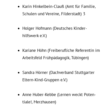
Karin Hin­kelbein-Clauß (Amt für Fa­milie,
Schulen und Vereine, Fil­der­stadt) 3
Holger Hofmann (Deut­sches Kin­der­
hilfswerk e.V.)
Ka­riane Höhn (Frei­be­ruf­liche Re­fe­rentin im
Ar­beitsfeld Frühpädagogik, Tübingen)
Sandra Hörner (Dach­verband Stutt­garter
Eltern-Kind-Gruppen e.V.)
Anne Huber-Kebbe (Lernen weckt Po­ten­
tiale!, Merzhausen)