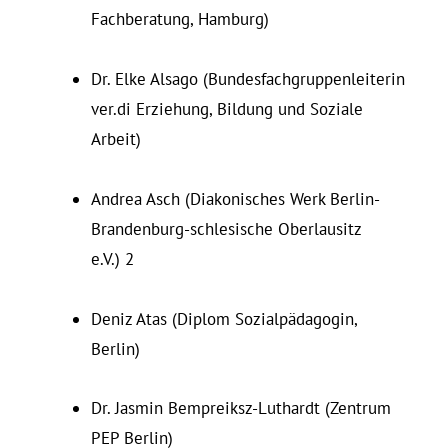
Fach­be­ratung, Hamburg)
Dr. Elke Alsago (Bun­des­fach­grup­pen­lei­terin
ver.di Er­ziehung, Bildung und So­ziale
Arbeit)
Andrea Asch (Dia­ko­ni­sches Werk Berlin-
Bran­denburg-schle­sische Ober­lausitz
e.V.) 2
Deniz Atas (Diplom Sozialpädagogin,
Berlin)
Dr. Jasmin Bem­preiksz-Luthardt (Zentrum
PEP Berlin)