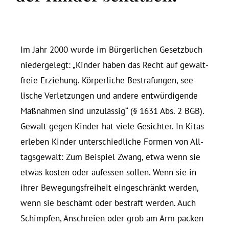
Im Jahr 2000 wurde im Bürgerlichen Ge­setzbuch
nie­der­gelegt: „Kinder haben das Recht auf ge­walt­
freie Er­ziehung. Körperliche Be­stra­fungen, see­
lische Ver­let­zungen und andere entwürdigende
Maß­nahmen sind unzulässig“ (§ 1631 Abs. 2 BGB).
Gewalt gegen Kinder hat viele Ge­sichter. In Kitas
er­leben Kinder un­ter­schied­liche Formen von All­
tags­gewalt: Zum Bei­spiel Zwang, etwa wenn sie
etwas kosten oder auf­essen sollen. Wenn sie in
ihrer Be­we­gungs­freiheit eingeschränkt werden,
wenn sie beschämt oder be­straft werden. Auch
Schimpfen, An­schreien oder grob am Arm packen