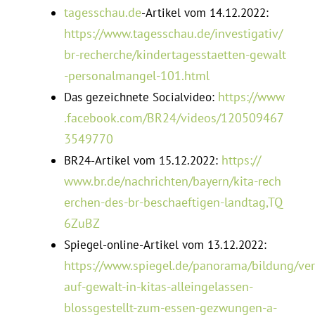
ta​ges​schau​.de
-Ar­tikel vom 14.12.2022:
https://​www​.ta​ges​schau​.de/​i​n​v​e​s​t​i​g​a​t​i​v​/​
b​r​-​r​e​c​h​e​r​c​h​e​/​k​i​n​d​e​r​t​a​g​e​s​s​t​a​e​t​t​e​n​-​g​e​w​a​l​t​
-​p​e​r​s​o​n​a​l​m​a​n​g​e​l​-​1​0​1​.​h​tml
https://​www​
Das ge­zeichnete So­cial­video:
.facebook​.com/​B​R​2​4​/​v​i​d​e​o​s​/​1​2​0​5​0​9​4​6​7​
3​5​4​9​770
https://​
BR24-Ar­tikel vom 15.12.2022:
www​.br​.de/​n​a​c​h​r​i​c​h​t​e​n​/​b​a​y​e​r​n​/​k​i​t​a​-​r​e​c​h​
e​r​c​h​e​n​-​d​e​s​-​b​r​-​b​e​s​c​h​a​e​f​t​i​g​e​n​-​l​a​n​d​t​a​g​,​T​Q​
6​Z​uBZ
Spiegel-online-Ar­tikel vom 13.12.2022:
https://www.spiegel.de/panorama/bildung/ver
auf-gewalt-in-kitas-alleingelassen-
blossgestellt-zum-essen-gezwungen-a-