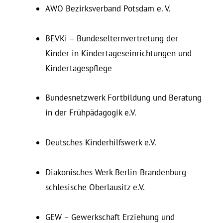
AWO Be­zirks­verband Potsdam e. V.
BEVKi – Bun­des­el­tern­ver­tretung der
Kinder in Kin­der­ta­ges­ein­rich­tungen und
Kindertagespflege
Bun­des­netzwerk Fort­bildung und Be­ratung
in der Frühpädagogik e.V.
Deut­sches Kin­der­hilfswerk e.V.
Dia­ko­ni­sches Werk Berlin-Bran­denburg-
schle­sische Ober­lausitz e.V.
GEW – Ge­werk­schaft Er­ziehung und