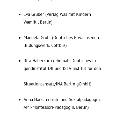
Eva Grüber (Verlag Was mit Kindern
WamiKi, Berlin)
Ma­nuela Gruhl (Deut­sches Er­wach­senen-
Bil­dungswerk, Cottbus)
Rita Ha­berkorn (ehemals Deut­sches Ju­
gend­in­stitut DJI und ISTA-In­stitut für den
Situationsansatz/​INA Berlin gGmbH)
Anna Harsch (Früh- und Sozialpädagogin,
AMI-Montessori-Pädagogin, Berlin)