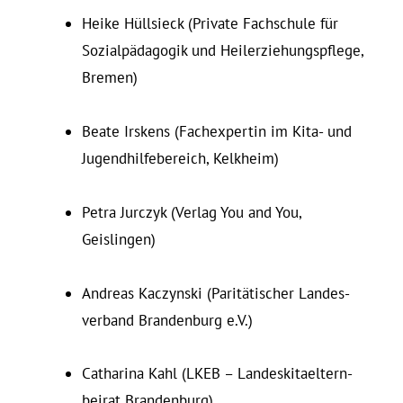
Heike Hüllsieck (Private Fach­schule für
Sozialpädagogik und Hei­ler­zie­hungs­pflege,
Bremen)
Beate Irskens (Fach­ex­pertin im Kita- und
Ju­gend­hil­fe­be­reich, Kelkheim)
Petra Jurczyk (Verlag You and You,
Geislingen)
An­dreas Ka­c­zynski (Paritätischer Lan­des­
verband Bran­denburg e.V.)
Ca­tharina Kahl (LKEB – Lan­des­kit­ael­tern­
beirat Brandenburg)