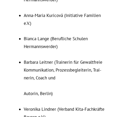
Anna-Maria Ku­ricová (In­itiative Fa­milien
e.V.)
Bianca Lange (Be­ruf­liche Schulen
Hermannswerder)
Barbara Leitner (Trai­nerin für Ge­walt­freie
Kom­mu­ni­kation, Pro­zess­be­glei­terin, Trai­
nerin, Coach und
Au­torin, Berlin)
Ve­ronika Lindner (Verband Kita-Fachkräfte
Bayern e.V.)