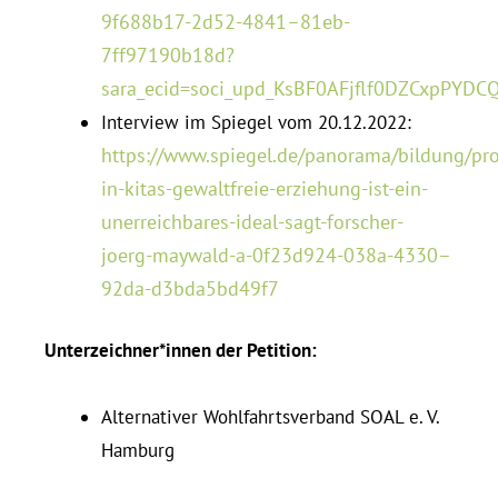
9f688b17-2d52-4841–81eb-
7ff97190b18d?
sara_ecid=soci_upd_KsBF0AFjflf0DZCxpPYD
In­terview im Spiegel vom 20.12.2022:
https://www.spiegel.de/panorama/bildung/pr
in-kitas-gewaltfreie-erziehung-ist-ein-
unerreichbares-ideal-sagt-forscher-
joerg-maywald-a-0f23d924-038a-4330–
92da-d3bda5bd49f7
Unterzeichner*innen der Petition:
Al­ter­na­tiver Wohl­fahrts­verband SOAL e. V.
Hamburg