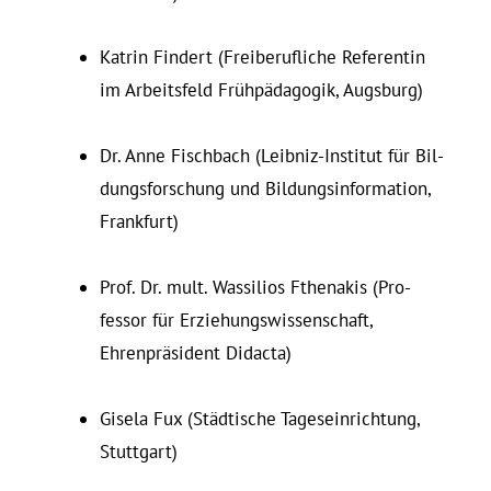
Katrin Findert (Frei­be­ruf­liche Re­fe­rentin
im Ar­beitsfeld Frühpädagogik, Augsburg)
Dr. Anne Fischbach (Leibniz-In­stitut für Bil­
dungs­for­schung und Bil­dungs­in­for­mation,
Frankfurt)
Prof. Dr. mult. Was­silios Ft­he­nakis (Pro­
fessor für Er­zie­hungs­wis­sen­schaft,
Ehrenpräsident Didacta)
Gisela Fux (Städtische Ta­ges­ein­richtung,
Stuttgart)