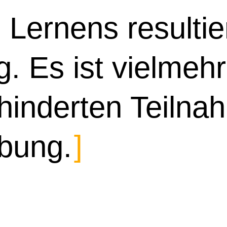
Lernens re­sul­tie
ng. Es ist vielmeh
­hin­derten Teil­n
ebung.