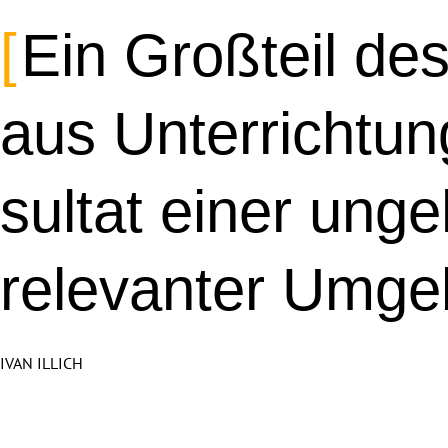
Ein Großteil des 
aus Un­ter­richtu
sultat einer un­ge
re­le­vanter Umg
IVAN ILLICH