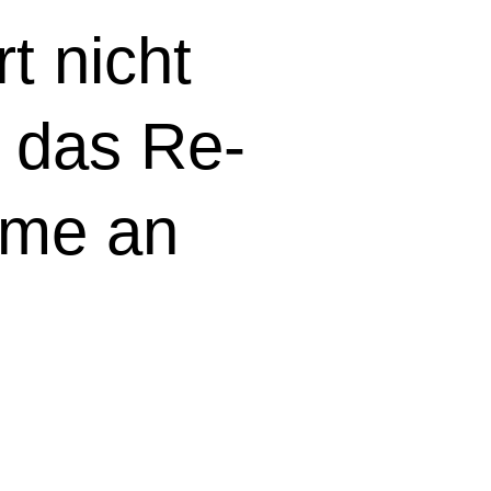
rt nicht
r das Re­
ahme an